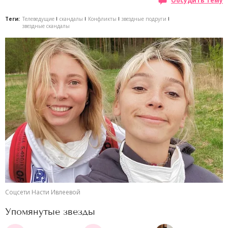
Обсудить тему
Теги:
Телеведущие
скандалы
Конфликты
звездные подруги
звездные скандалы
Соцсети Насти Ивлеевой
Упомянутые звезды