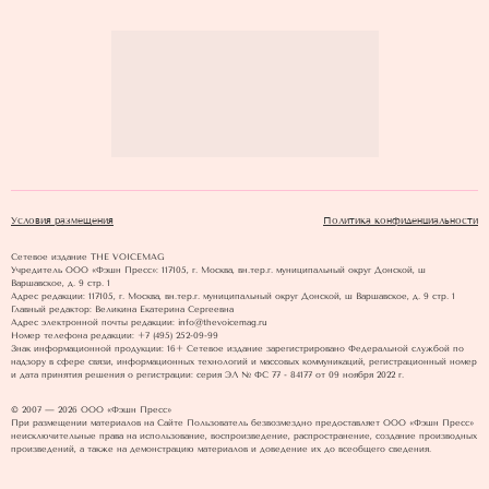
Условия размещения
Политика конфиденциальности
Сетевое издание THE VOICEMAG
Учредитель ООО «Фэшн Пресс»: 117105, г. Москва, вн.тер.г. муниципальный округ Донской, ш
Варшавское, д. 9 стр. 1
Адрес редакции: 117105, г. Москва, вн.тер.г. муниципальный округ Донской, ш Варшавское, д. 9 стр. 1
Главный редактор: Великина Екатерина Сергеевна
Адрес электронной почты редакции: info@thevoicemag.ru
Номер телефона редакции: +7 (495) 252-09-99
Знак информационной продукции: 16+ Cетевое издание зарегистрировано Федеральной службой по
надзору в сфере связи, информационных технологий и массовых коммуникаций, регистрационный номер
и дата принятия решения о регистрации: серия ЭЛ № ФС 77 - 84177 от 09 ноября 2022 г.
© 2007 — 2026 ООО «Фэшн Пресс»
При размещении материалов на Сайте Пользователь безвозмездно предоставляет ООО «Фэшн Пресс»
неисключительные права на использование, воспроизведение, распространение, создание производных
произведений, а также на демонстрацию материалов и доведение их до всеобщего сведения.