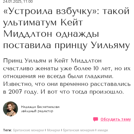
24.01.2025, 11:00
«Устроила взбучку»: такой
ультиматум Кейт
Миддлтон однажды
поставила принцу Уильяму
Принц Уильям и Кейт Миддлтон
счастливо женаты уже более 10 лет, но их
отношения не всегда были гладкими.
Известно, что они временно расставались
в 2007 году. И вот что тогда произошло.
Надежда Бесчетникова
звёздный редактор
Обсудить тему
Теги:
Британские монархи
Монархи
британская монархия
имидж