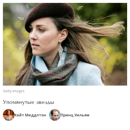
Getty images
Упомянутые звезды
Кейт Миддлтон
Принц Уильям