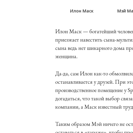
Илон Маск
Мэй Ма
Илон Маск — богатейший человек
приезжает навестить сына-мульти
сына ведь нет шикарного дома п
женщина.
Да-да, сам Илон как-то обмолвился
останавливается у друзей. При эт
производственное помещение у Sp
догадаться, что такой выбор связа
компании, а Маск известный тру
Таким образом Мэй ничего не ост
оставаться в «гараже», чтобы пр