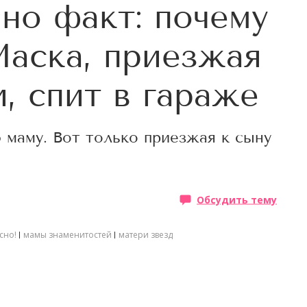
 но факт: почему
аска, приезжая
и, спит в гараже
маму. Вот только приезжая к сыну
Обсудить тему
сно!
мамы знаменитостей
матери звезд