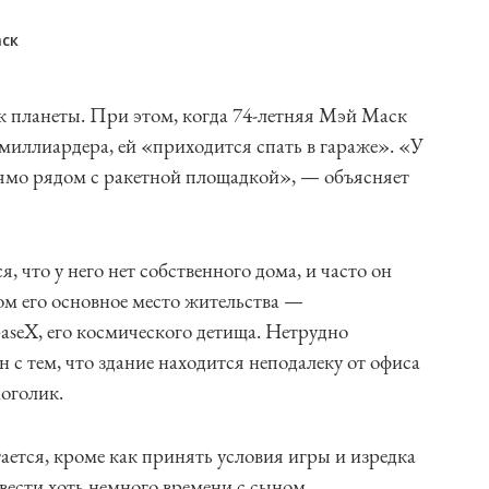
ск
 планеты. При этом, когда 74-летняя Мэй Маск
миллиардера, ей «приходится спать в гараже». «У
рямо рядом с ракетной площадкой», — объясняет
, что у него нет собственного дома, и часто он
ом его основное место жительства —
aseX, его космического детища. Нетрудно
н с тем, что здание находится неподалеку от офиса
доголик.
ается, кроме как принять условия игры и изредка
овести хоть немного времени с сыном.