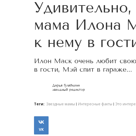
Удивительно,
мама Илона М
к нему в гост
Илон Маск очень любит свою 
в гости, Мэй спит в гараже...
Дарья Гуляйкина
звездный редактор
Теги:
Звездные мамы
Интересные факты
Это интере
VK