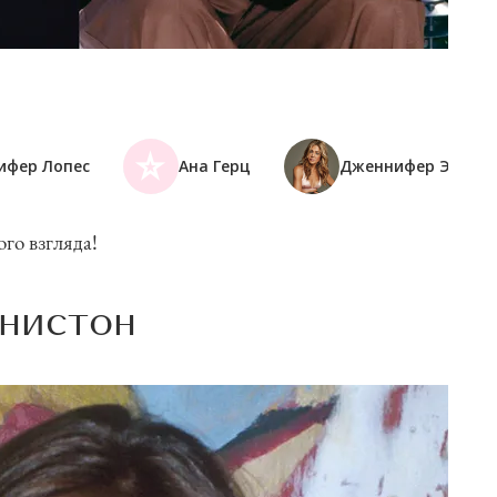
ифер Лопес
Ана Герц
Дженнифер Энист
ого взгляда!
Энистон