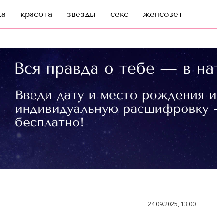
да
красота
звезды
секс
женсовет
24.09.2025, 13:00