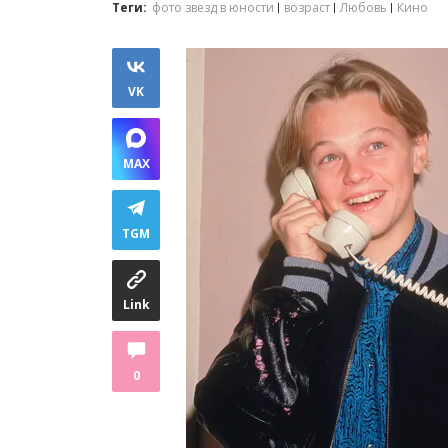
Теги:
фото звезд в юности
возраст
Любовь
Кино
VK
MAX
TGM
Link
0