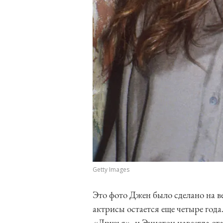
Getty Images
Это фото Джен было сделано на ве
актрисы остается еще четыре года
«Друзья», и Энистон навсегда ста