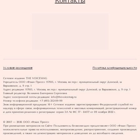
Контакты
Условия размещения
Политика конфиденциальности
Сетевое издание THE VOICEMAG
Учредитель ООО «Фэшн Пресс»: 117105, г. Москва, вн.тер.г. муниципальный округ Донской, ш
Варшавское, д. 9 стр. 1
Адрес редакции: 117105, г. Москва, вн.тер.г. муниципальный округ Донской, ш Варшавское, д. 9 стр. 1
Главный редактор: Великина Екатерина Сергеевна
Адрес электронной почты редакции: info@thevoicemag.ru
Номер телефона редакции: +7 (495) 252-09-99
Знак информационной продукции: 16+ Cетевое издание зарегистрировано Федеральной службой по
надзору в сфере связи, информационных технологий и массовых коммуникаций, регистрационный номер
и дата принятия решения о регистрации: серия ЭЛ № ФС 77 - 84177 от 09 ноября 2022 г.
© 2007 — 2026 ООО «Фэшн Пресс»
При размещении материалов на Сайте Пользователь безвозмездно предоставляет ООО «Фэшн Пресс»
неисключительные права на использование, воспроизведение, распространение, создание производных
произведений, а также на демонстрацию материалов и доведение их до всеобщего сведения.