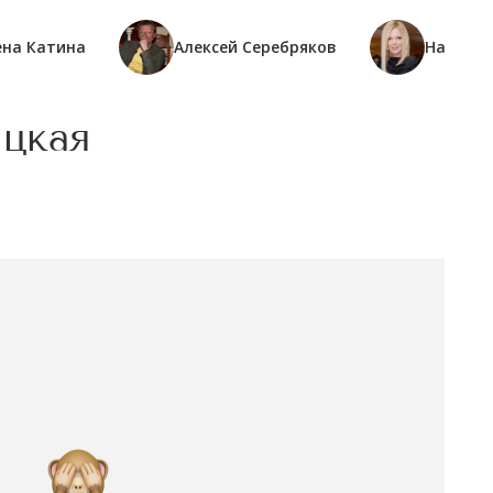
ена Катина
Алексей Серебряков
Наталья
ицкая