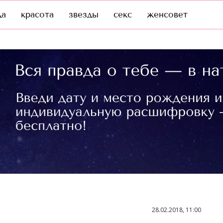
да
красота
звезды
секс
женсовет
28.02.2018, 11:00