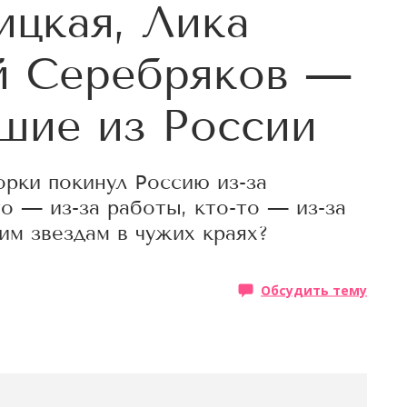
ицкая, Лика
й Серебряков —
вшие из России
орки покинул Россию из-за
то — из-за работы, кто-то — из-за
им звездам в чужих краях?
Обсудить тему