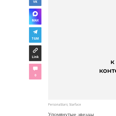
VK
MAX
TGM
Link
0
PersonaStars; Starface
Упомянутые звезды