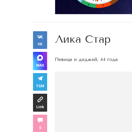
Лика Стар
VK
Певица и диджей, 44 года
MAX
TGM
Link
0