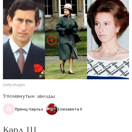
Getty images
Упомянутые звезды
Принц Чарльз
Елизавета II
Карл III