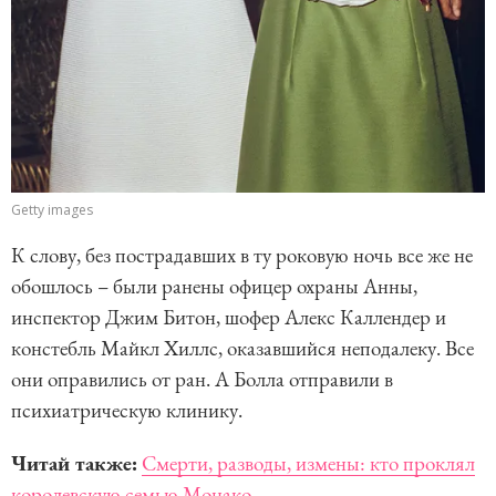
Getty images
К слову, без пострадавших в ту роковую ночь все же не
обошлось – были ранены офицер охраны Анны,
инспектор Джим Битон, шофер Алекс Каллендер и
констебль Майкл Хиллс, оказавшийся неподалеку. Все
они оправились от ран. А Болла отправили в
психиатрическую клинику.
Читай также:
Смерти, разводы, измены: кто проклял
королевскую семью Монако