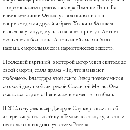
то время владел приятель актера Джонни Депп. Во
время вечеринки Фениксу стало плохо, и он в
сопровождении друзей и брата Хоакина Феникса
вышел на улицу, где у него начался приступ. Артист
скончался в больнице. А причиной смерти была
названа смертельная доза наркотических веществ.
Последней картиной, в которой актер успел сняться до
своей смерти, стала драма «То, что называют
любовью». Благодаря этой ленте Ривер познакомился
со своей девушкой, актрисой Самантой Мэтис. Она
оказалась рядом с Фениксом в момент его гибели.
В 2012 году режиссер Джордж Слуизер в память об
актере выпустил картину «Темная кровь», куда вошли
несколько эпизодов с участием Ривера.