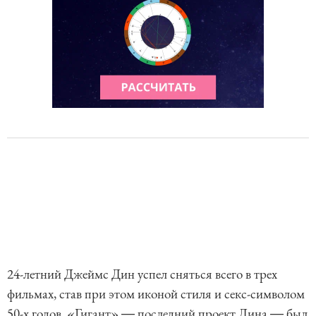
24-летний Джеймс Дин успел сняться всего в трех
фильмах, став при этом иконой стиля и секс-символом
50-х годов. «Гигант» ― последний проект Дина ― был