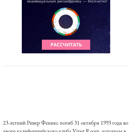
23-летний Ривер Феникс погиб 31 октября 1993 года во
дворе калифорнийского клуба Viper Room, которым в