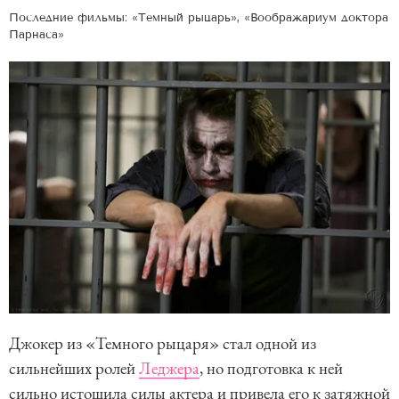
Последние фильмы: «Темный рыцарь», «Воображариум доктора
Парнаса»
Джокер из «Темного рыцаря» стал одной из
сильнейших ролей
Леджера
, но подготовка к ней
сильно истощила силы актера и привела его к затяжной