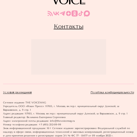
Контакты
Условия размещения
Политика конфиденциальности
Сетевое издание THE VOICEMAG
Учредитель ООО «Фэшн Пресс»: 117105, г. Москва, вн.тер.г. муниципальный округ Донской, ш
Варшавское, д. 9 стр. 1
Адрес редакции: 117105, г. Москва, вн.тер.г. муниципальный округ Донской, ш Варшавское, д. 9 стр. 1
Главный редактор: Великина Екатерина Сергеевна
Адрес электронной почты редакции: info@thevoicemag.ru
Номер телефона редакции: +7 (495) 252-09-99
Знак информационной продукции: 16+ Cетевое издание зарегистрировано Федеральной службой по
надзору в сфере связи, информационных технологий и массовых коммуникаций, регистрационный номер
и дата принятия решения о регистрации: серия ЭЛ № ФС 77 - 84177 от 09 ноября 2022 г.