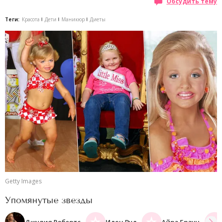
Обсудить тему
Теги:
Красота
Дети
Маникюр
Диеты
Getty Images
Упомянутые звезды
Джулия Робертс
Иден Вуд
Айра Браун