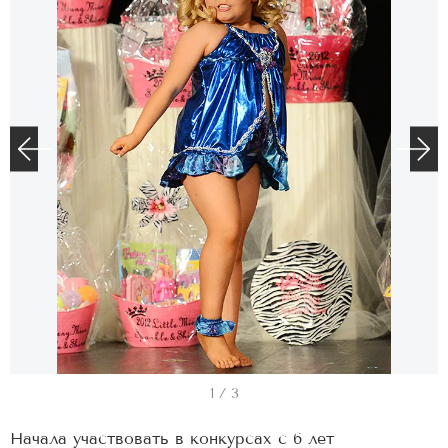
I
1 / 3
t
Начала участвовать в конкурсах с 6 лет
e