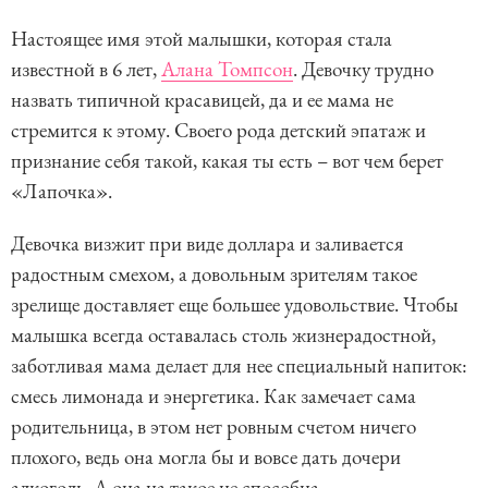
m
Настоящее имя этой малышки, которая стала
1
известной в 6 лет,
Алана Томпсон
. Девочку трудно
o
назвать типичной красавицей, да и ее мама не
f
стремится к этому. Своего рода детский эпатаж и
3
признание себя такой, какая ты есть – вот чем берет
«Лапочка».
Девочка визжит при виде доллара и заливается
радостным смехом, а довольным зрителям такое
зрелище доставляет еще большее удовольствие. Чтобы
малышка всегда оставалась столь жизнерадостной,
заботливая мама делает для нее специальный напиток:
смесь лимонада и энергетика. Как замечает сама
родительница, в этом нет ровным счетом ничего
плохого, ведь она могла бы и вовсе дать дочери
алкоголь. А она на такое не способна.