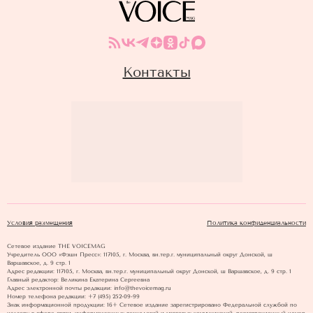
Контакты
Условия размещения
Политика конфиденциальности
Сетевое издание THE VOICEMAG
Учредитель ООО «Фэшн Пресс»: 117105, г. Москва, вн.тер.г. муниципальный округ Донской, ш
Варшавское, д. 9 стр. 1
Адрес редакции: 117105, г. Москва, вн.тер.г. муниципальный округ Донской, ш Варшавское, д. 9 стр. 1
Главный редактор: Великина Екатерина Сергеевна
Адрес электронной почты редакции: info@thevoicemag.ru
Номер телефона редакции: +7 (495) 252-09-99
Знак информационной продукции: 16+ Cетевое издание зарегистрировано Федеральной службой по
надзору в сфере связи, информационных технологий и массовых коммуникаций, регистрационный номер