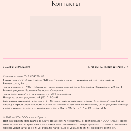
Контакты
Условия размещения
Политика конфиденциальности
Сетевое издание THE VOICEMAG
Учредитель ООО «Фэшн Пресс»: 117105, г. Москва, вн.тер.г. муниципальный округ Донской, ш
Варшавское, д. 9 стр. 1
Адрес редакции: 117105, г. Москва, вн.тер.г. муниципальный округ Донской, ш Варшавское, д. 9 стр. 1
Главный редактор: Великина Екатерина Сергеевна
Адрес электронной почты редакции: info@thevoicemag.ru
Номер телефона редакции: +7 (495) 252-09-99
Знак информационной продукции: 16+ Cетевое издание зарегистрировано Федеральной службой по
надзору в сфере связи, информационных технологий и массовых коммуникаций, регистрационный номер
и дата принятия решения о регистрации: серия ЭЛ № ФС 77 - 84177 от 09 ноября 2022 г.
© 2007 — 2026 ООО «Фэшн Пресс»
При размещении материалов на Сайте Пользователь безвозмездно предоставляет ООО «Фэшн Пресс»
неисключительные права на использование, воспроизведение, распространение, создание производных
произведений, а также на демонстрацию материалов и доведение их до всеобщего сведения.