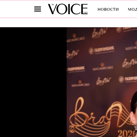
новости
мо