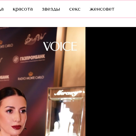
да
красота
звезды
секс
женсовет