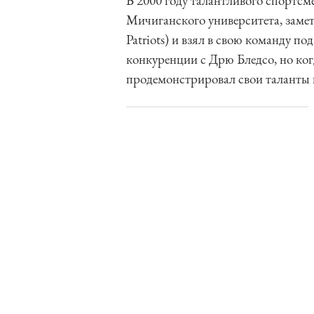
В 2000 году талантливого спортсм
Мичиганского университета, зам
Patriots) и взял в свою команду 
конкуренции с Дрю Бледсо, но когд
продемонстрировал свои таланты 