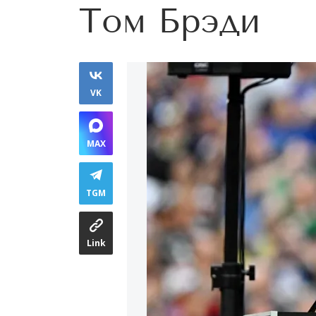
Том Брэди
VK
MAX
TGM
Link