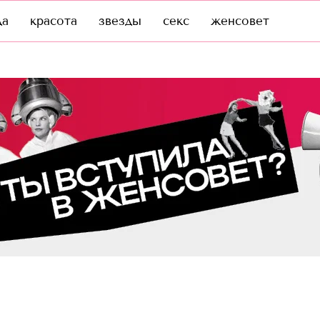
да
красота
звезды
секс
женсовет