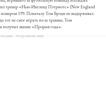
ена, игравшего за футбольную команду колледжа
етил тренер «Нью-Ингленд Пэтриотс» (New England
под номером 199. Поначалу Том Брэди не выдерживал
а тот не смог играть из-за травмы, Том
и получил звание «Прорыв года».
РЕКЛАМА – ПРОДОЛЖЕНИЕ НИЖЕ