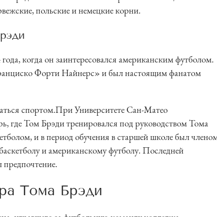
рвежские, польские и немецкие корни.
рэди
 года, когда он заинтересовался американским футболом.
ранциско Форти Найнерс» и был настоящим фанатом
маться спортом.При Университете Сан-Матео
ь, где Том Брэди тренировался под руководством Тома
кетболом, и в период обучения в старшей школе был члено
, баскетболу и американскому футболу. Последней
л предпочтение.
ра Тома Брэди