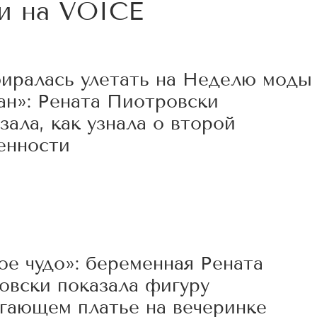
и на
VOICE
биралась улетать на Неделю моды
ан»: Рената Пиотровски
зала, как узнала о второй
енности
0
ое чудо»: беременная Рената
овски показала фигуру
егающем платье на вечеринке