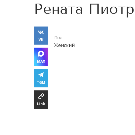
Рената Пиотр
Пол
VK
Женский
MAX
TGM
Link