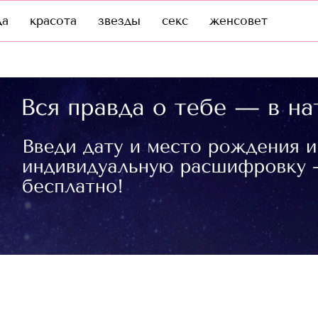
да
красота
звезды
секс
женсовет