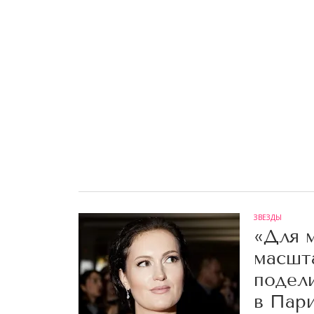
ЗВЕЗДЫ
«Для м
масшт
подели
в Пар