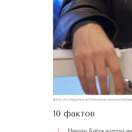
фото из открытых источников николаскейд
10 фактов
Николас Кейдж получил зван