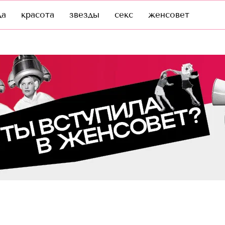
да
красота
звезды
секс
женсовет