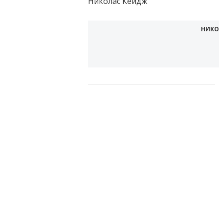
Николас Кейдж
НИКО