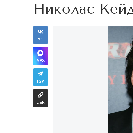
Николас Кей
VK
MAX
TGM
Link