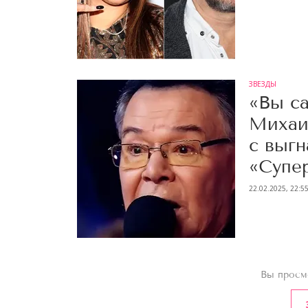
ЗВЕЗДЫ
«Вы са
Михаи
с выг
«Супе
22.02.2025, 22:5
Вы просм