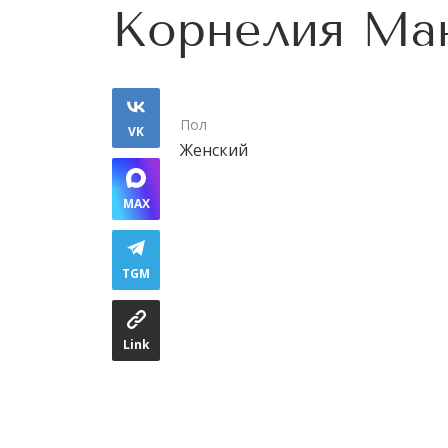
Корнелия Ма
Пол
VK
Женский
MAX
TGM
Link