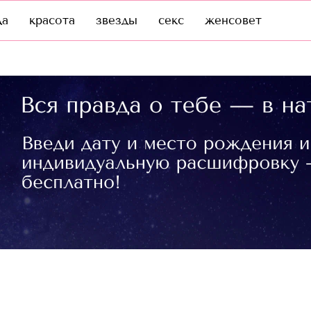
да
красота
звезды
секс
женсовет