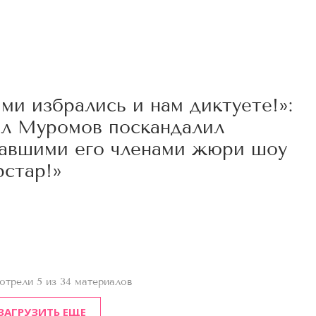
ми избрались и нам диктуете!»:
л Муромов поскандалил
навшими его членами жюри шоу
рстар!»
5
отрели 5 из 34 материалов
ЗАГРУЗИТЬ ЕЩЕ