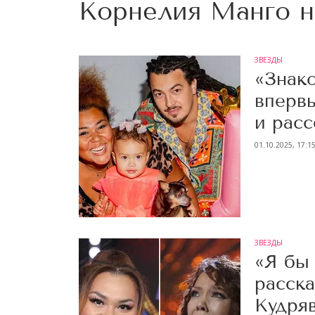
Корнелия Манго 
ЗВЕЗДЫ
«Знак
вперв
и расс
01.10.2025, 17:1
ЗВЕЗДЫ
«Я бы
расск
Кудря