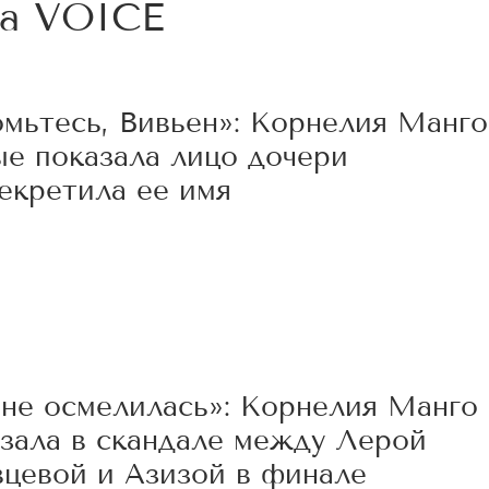
на
VOICE
омьтесь, Вивьен»: Корнелия Манго
ые показала лицо дочери
екретила ее имя
5
 не осмелилась»: Корнелия Манго
азала в скандале между Лерой
вцевой и Азизой в финале