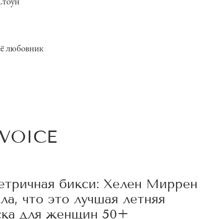
Стоун
 её любовник
VOICE
етричная бикси: Хелен Миррен
ла, что это лучшая летняя
ска для женщин 50+