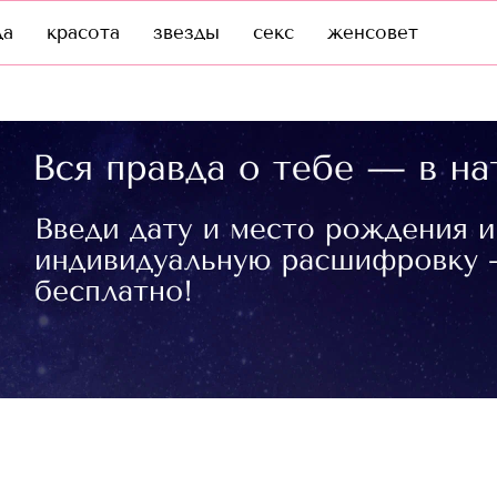
да
красота
звезды
секс
женсовет