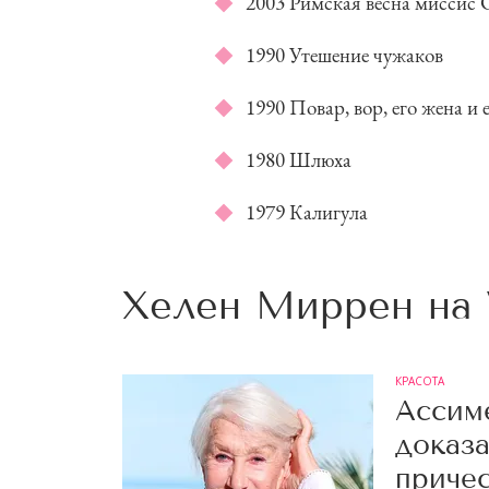
2003 Римская весна миссис 
1990 Утешение чужаков
1990 Повар, вор, его жена и
1980 Шлюха
1979 Калигула
Хелен Миррен на
КРАСОТА
Ассим
доказа
приче