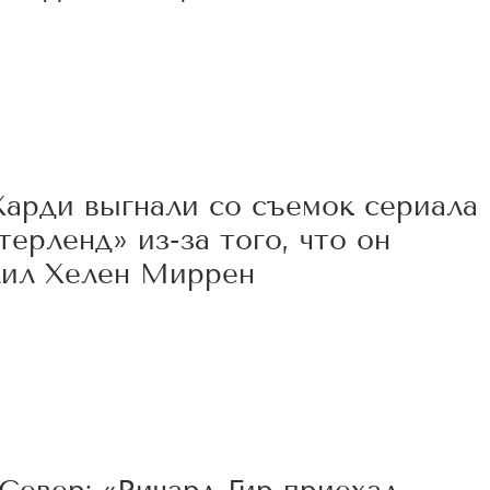
0
Харди выгнали со съемок сериала
терленд» из-за того, что он
лил Хелен Миррен
5