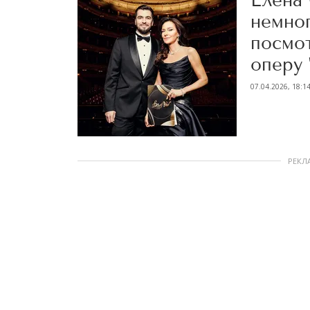
Елена 
немно
посмо
оперу 
07.04.2026, 18:1
РЕКЛ