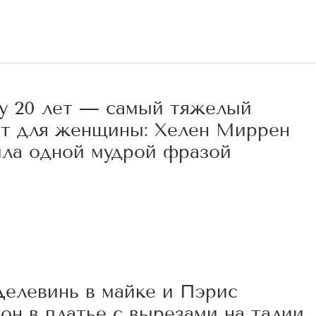
у 20 лет — самый тяжелый
ст для женщины: Хелен Миррен
ила одной мудрой фразой
9
Делевинь в майке и Пэрис
он в платье с вырезами на талии