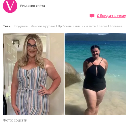
Редакция сайта
Обсудить тему
Теги:
Похудение
Женское здоровье
Проблемы с лишним весом
Белье
Болезни
Фото: соцсети