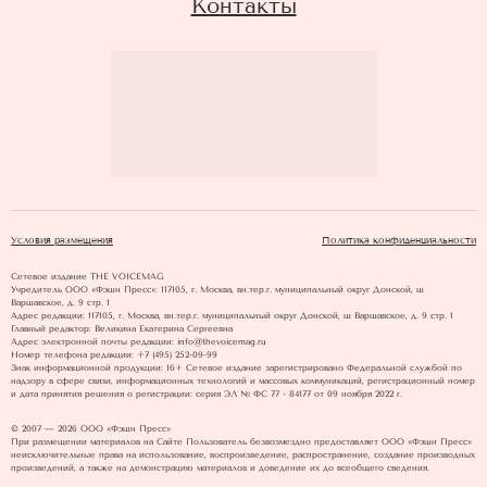
Контакты
Условия размещения
Политика конфиденциальности
Сетевое издание THE VOICEMAG
Учредитель ООО «Фэшн Пресс»: 117105, г. Москва, вн.тер.г. муниципальный округ Донской, ш
Варшавское, д. 9 стр. 1
Адрес редакции: 117105, г. Москва, вн.тер.г. муниципальный округ Донской, ш Варшавское, д. 9 стр. 1
Главный редактор: Великина Екатерина Сергеевна
Адрес электронной почты редакции: info@thevoicemag.ru
Номер телефона редакции: +7 (495) 252-09-99
Знак информационной продукции: 16+ Cетевое издание зарегистрировано Федеральной службой по
надзору в сфере связи, информационных технологий и массовых коммуникаций, регистрационный номер
и дата принятия решения о регистрации: серия ЭЛ № ФС 77 - 84177 от 09 ноября 2022 г.
© 2007 — 2026 ООО «Фэшн Пресс»
При размещении материалов на Сайте Пользователь безвозмездно предоставляет ООО «Фэшн Пресс»
неисключительные права на использование, воспроизведение, распространение, создание производных
произведений, а также на демонстрацию материалов и доведение их до всеобщего сведения.