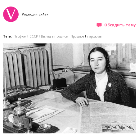
Редакция сайта
Обсудить тему
Теги:
Парфюм
СССР
Взгляд в прошлое
Прошлое
парфюмы