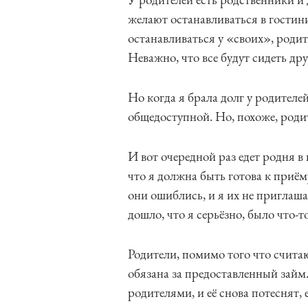
желают останавливаться в гостин
останавливаться у «своих», родите
Неважно, что все будут сидеть дру
Но когда я брала долг у родителей
общедоступной. Но, похоже, роди
И вот очередной раз едет родня в
что я должна быть готова к приёму
они ошиблись, и я их не приглаша
дошло, что я серьёзно, было что-т
Родители, помимо того что счита
обязана за предоставленный займ.
родителями, и её снова потеснят, е