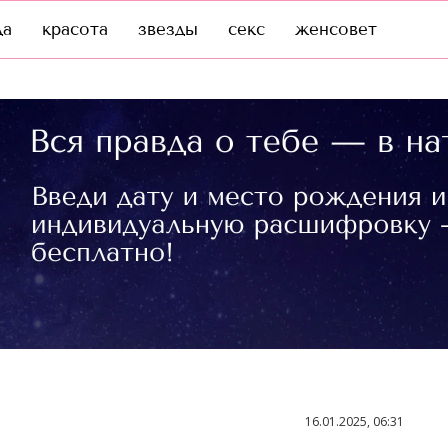
да
красота
звезды
секс
женсовет
16.01.2025, 06:31