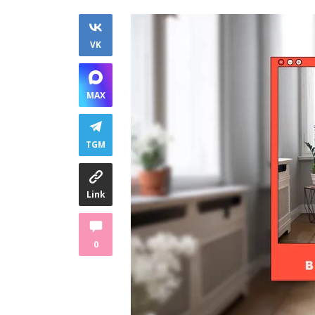
VK
MAX
TGM
Link
0