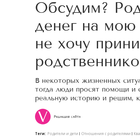
Обсудим? Род
денег на мою 
не хочу прини
родственнико
В некоторых жизненных ситуа
тогда люди просят помощи и с
реальную историю и решим, к
Редакция сайта
Теги:
Родители и дети
Отношения с родителями
Кв