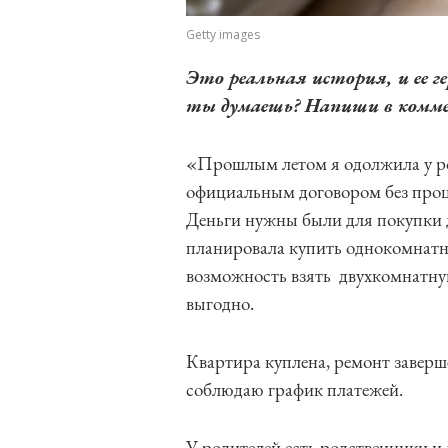
Getty images
Это реальная история, и ее 
ты думаешь? Напиши в комм
«Прошлым летом я одолжила у ро
официальным договором без проце
Деньги нужны были для покупки 
планировала купить однокомнатну
возможность взять двухкомнатную
выгодно.
Квартира куплена, ремонт заверш
соблюдаю график платежей.
У родителей есть родственники и 