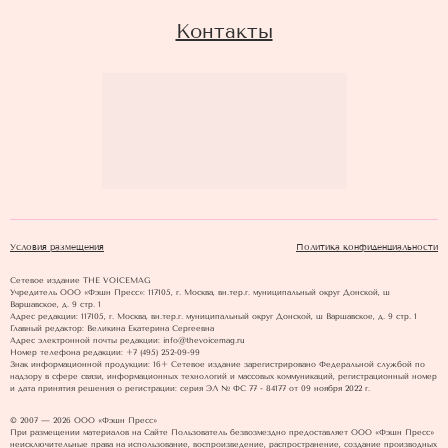
Контакты
Условия размещения
Политика конфиденциальности
Сетевое издание THE VOICEMAG
Учредитель ООО «Фэшн Пресс»: 117105, г. Москва, вн.тер.г. муниципальный округ Донской, ш
Варшавское, д. 9 стр. 1
Адрес редакции: 117105, г. Москва, вн.тер.г. муниципальный округ Донской, ш Варшавское, д. 9 стр. 1
Главный редактор: Великина Екатерина Сергеевна
Адрес электронной почты редакции: info@thevoicemag.ru
Номер телефона редакции: +7 (495) 252-09-99
Знак информационной продукции: 16+ Cетевое издание зарегистрировано Федеральной службой по
надзору в сфере связи, информационных технологий и массовых коммуникаций, регистрационный номер
и дата принятия решения о регистрации: серия ЭЛ № ФС 77 - 84177 от 09 ноября 2022 г.
© 2007 — 2026 ООО «Фэшн Пресс»
При размещении материалов на Сайте Пользователь безвозмездно предоставляет ООО «Фэшн Пресс»
неисключительные права на использование, воспроизведение, распространение, создание производных