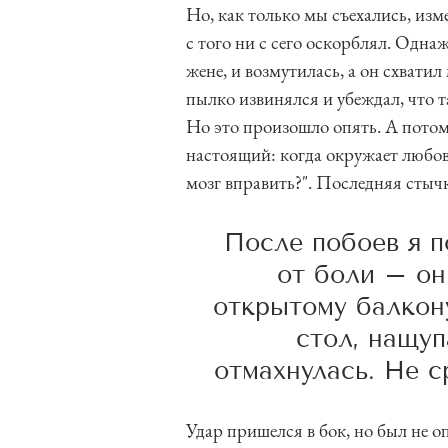
Но, как только мы съехались, изм
с того ни с сего оскорблял. Одн
жене, и возмутилась, а он схватил
пылко извинялся и убеждал, что т
Но это произошло опять. А потом
настоящий: когда окружает любов
мозг вправить?". Последняя стычк
После побоев я п
от боли – он
открытому балкону
стол, нащуп
отмахнулась. Не с
Удар пришелся в бок, но был не о