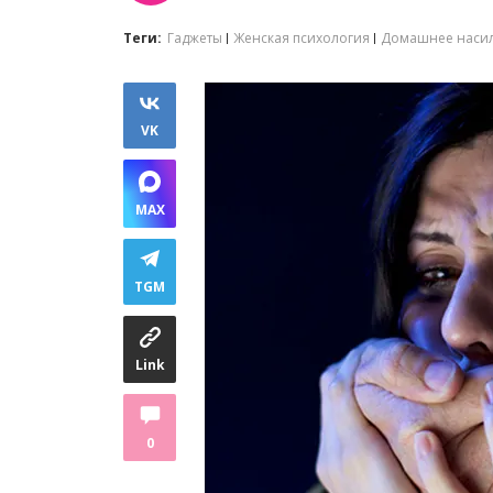
Теги:
Гаджеты
Женская психология
Домашнее наси
VK
MAX
TGM
Link
0