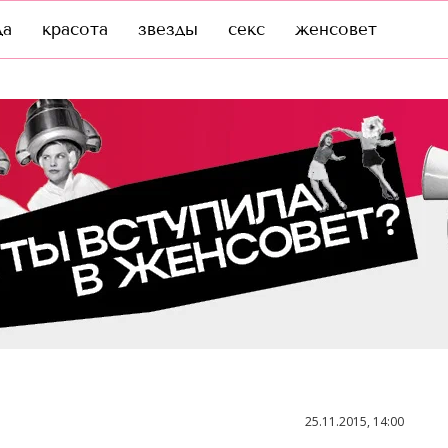
да
красота
звезды
секс
женсовет
25.11.2015, 14:00