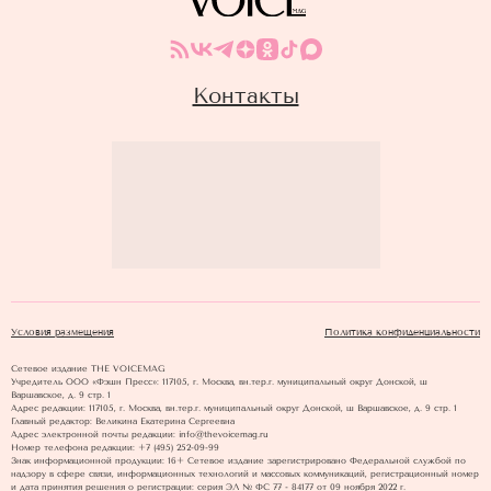
Контакты
Условия размещения
Политика конфиденциальности
Сетевое издание THE VOICEMAG
Учредитель ООО «Фэшн Пресс»: 117105, г. Москва, вн.тер.г. муниципальный округ Донской, ш
Варшавское, д. 9 стр. 1
Адрес редакции: 117105, г. Москва, вн.тер.г. муниципальный округ Донской, ш Варшавское, д. 9 стр. 1
Главный редактор: Великина Екатерина Сергеевна
Адрес электронной почты редакции: info@thevoicemag.ru
Номер телефона редакции: +7 (495) 252-09-99
Знак информационной продукции: 16+ Cетевое издание зарегистрировано Федеральной службой по
надзору в сфере связи, информационных технологий и массовых коммуникаций, регистрационный номер
и дата принятия решения о регистрации: серия ЭЛ № ФС 77 - 84177 от 09 ноября 2022 г.