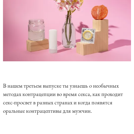
L
U
o
n
a
m
d
u
e
t
d
e
:
В нашем третьем выпуске ты узнаешь о необычных
8
7
.
методах контрацепции во время секса, как проходит
0
8
%
секс-просвет в разных странах и когда появятся
оральные контрацептивы для мужчин.