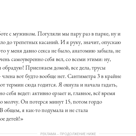
оте с мужиком. Погуляли мы пару раз в парке, ну и
ело до трепетных касаний. И я руку, значит, опускаю
 это у меня давно секса не было, анатомию забыла, не
чень самоуверенно себя вел, со всеми этими: ну,
 я обрадую! Приезжаем домой, все дела, трусы
 члена вот будто вообще нет. Сантиметра 3 в крайне
т термин сюда годится. Я охнула и начала гадать,
о себя ведет: активно ерзает и, главное, всё время
но молчу. Он потерся минут 15, потом гордо
В общем, я как-то подумала и не стала
ое детей!»
РЕКЛАМА – ПРОДОЛЖЕНИЕ НИЖЕ