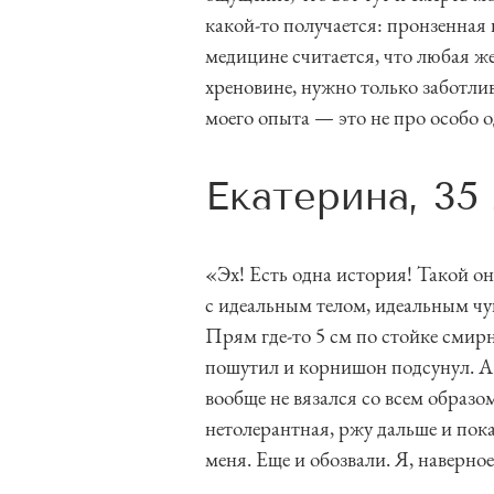
какой-то получается: пронзенная
медицине считается, что любая ж
хреновине, нужно только заботли
моего опыта — это не про особо 
Екатерина, 35
«Эх! Есть одна история! Такой о
с идеальным телом, идеальным ч
Прям где-то 5 см по стойке смирн
пошутил и корнишон подсунул. А
вообще не вязался со всем образом
нетолерантная, ржу дальше и пок
меня. Еще и обозвали. Я, наверно