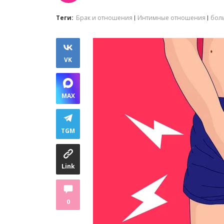
Теги:
Брак и отношения
Интимные отношения
бол
VK
MAX
TGM
Link
0