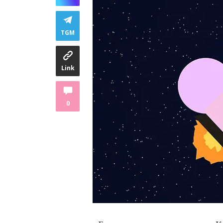
TGM
Link
0