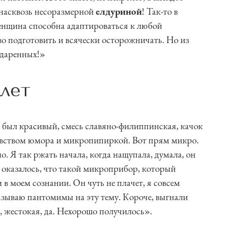
 насквозь несоразмерной
елдуриной
! Так-то в
енщина способна адаптироваться к любой
во подготовить и всячески осторожничать. Но из
одаренных!»
 лет
н был красивый, смесь славяно-филиппинская, качок
увством юмора и микропипиркой. Вот прям микро.
о. Я так ржать начала, когда нащупала, думала, он
 оказалось, что такой микроприбор, который
 в моем сознании. Он чуть не плачет, я совсем
азываю пантомимы на эту тему. Короче, выгнали
е, жестокая, да. Нехорошо получилось».