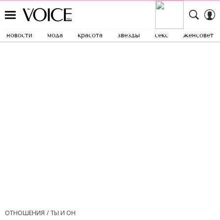
новости
мода
красота
звезды
секс
женсовет
ОТНОШЕНИЯ
ТЫ И ОН