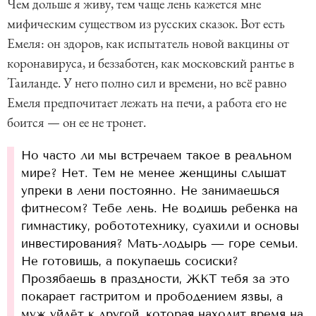
Чем дольше я живу, тем чаще лень кажется мне
мифическим существом из русских сказок. Вот есть
Емеля: он здоров, как испытатель новой вакцины от
коронавируса, и беззаботен, как московский рантье в
Таиланде. У него полно сил и времени, но всё равно
Емеля предпочитает лежать на печи, а работа его не
боится — он ее не тронет.
Но часто ли мы встречаем такое в реальном
мире? Нет. Тем не менее женщины слышат
упреки в лени постоянно. Не занимаешься
фитнесом? Тебе лень. Не водишь ребенка на
гимнастику, робототехнику, суахили и основы
инвестирования? Мать-лодырь — горе семьи.
Не готовишь, а покупаешь сосиски?
Прозябаешь в праздности, ЖКТ тебя за это
покарает гастритом и прободением язвы, а
муж уйдёт к другой, которая находит время на