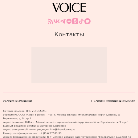
Контакты
Условия размещения
Политика конфиденциальности
Сетевое издание THE VOICEMAG
Учредитель ООО «Фэшн Пресс»: 117105, г. Москва, вн.тер.г. муниципальный округ Донской, ш
Варшавское, д. 9 стр. 1
Адрес редакции: 117105, г. Москва, вн.тер.г. муниципальный округ Донской, ш Варшавское, д. 9 стр. 1
Главный редактор: Великина Екатерина Сергеевна
Адрес электронной почты редакции: info@thevoicemag.ru
Номер телефона редакции: +7 (495) 252-09-99
Знак информационной продукции: 16+ Cетевое издание зарегистрировано Федеральной службой по