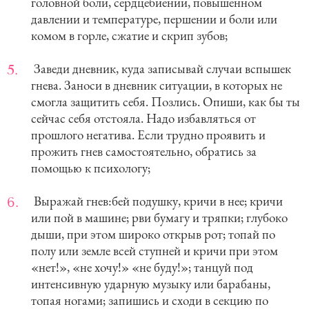
головной боли, сердцебиении, повышенном
давлении и температуре, першении и боли или
комом в горле, сжатие и скрип зубов;
Заведи дневник, куда записывай случаи вспышек
гнева. Заноси в дневник ситуации, в которых не
смогла защитить себя. Позлись. Опиши, как бы ты
сейчас себя отстояла. Надо избавляться от
прошлого негатива. Если трудно проявить и
прожить гнев самостоятельно, обратись за
помощью к психологу;
Выражай гнев:бей подушку, кричи в нее; кричи
или пой в машине; рви бумагу и тряпки; глубоко
дыши, при этом широко открыв рот; топай по
полу или земле всей ступней и кричи при этом
«нет!», «не хочу!» «не буду!»; танцуй под
интенсивную ударную музыку или барабаны,
топая ногами; запишись и сходи в секцию по