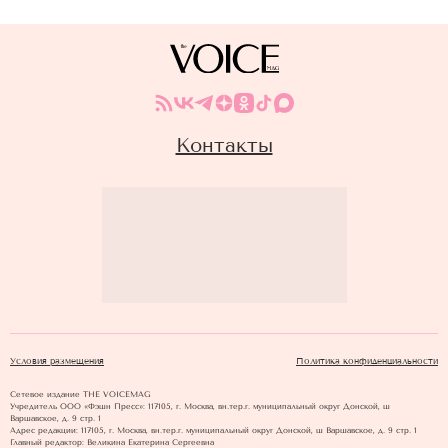
Контакты
Условия размещения
Политика конфиденциальности
Сетевое издание THE VOICEMAG
Учредитель ООО «Фэшн Пресс»: 117105, г. Москва, вн.тер.г. муниципальный округ Донской, ш
Варшавское, д. 9 стр. 1
Адрес редакции: 117105, г. Москва, вн.тер.г. муниципальный округ Донской, ш Варшавское, д. 9 стр. 1
Главный редактор: Великина Екатерина Сергеевна