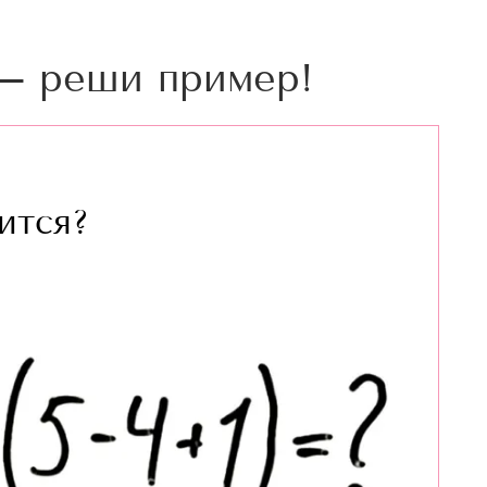
— реши пример!
ится?