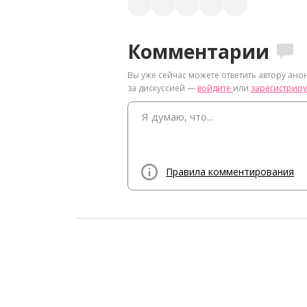
Комментарии
Вы уже сейчас можете ответить автору ано
за дискуссией —
войдите
или
зарегистриру
Правила комментирования