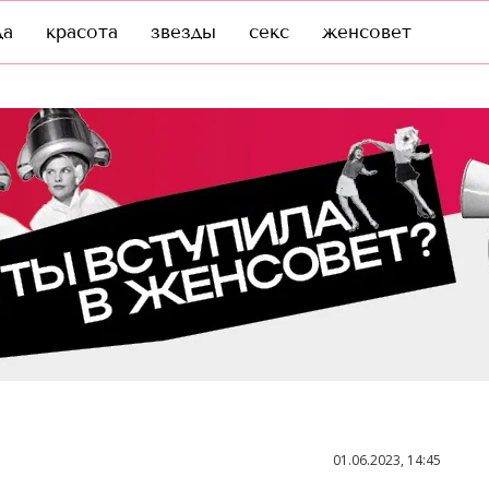
да
красота
звезды
секс
женсовет
01.06.2023, 14:45