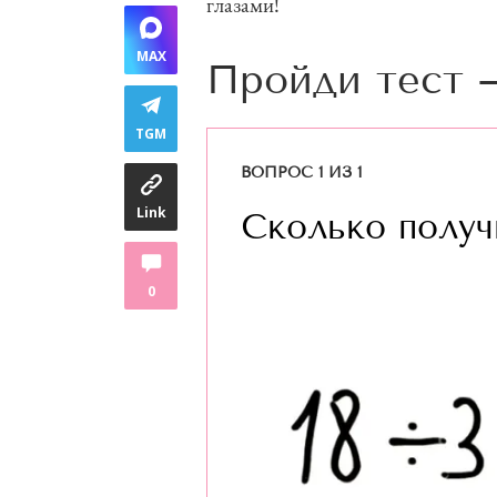
глазами!
MAX
Пройди тест 
TGM
ВОПРОС 1 ИЗ 1
Link
Сколько получ
0