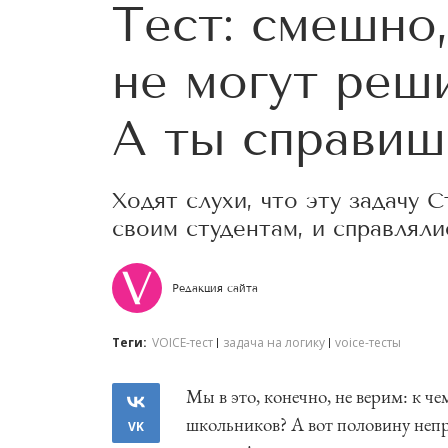
Тест: смешно
не могут реш
А ты справиш
Ходят слухи, что эту задачу 
своим студентам, и справляли
Редакция сайта
Теги:
VOICE-тест
задача на логику
voice-тесты
Мы в это, конечно, не верим: к 
школьников? А вот половину непр
VK