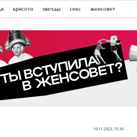
да
красота
звезды
секс
женсовет
16.11.2023, 15:30