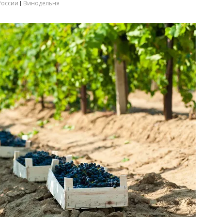
России
Винодельня