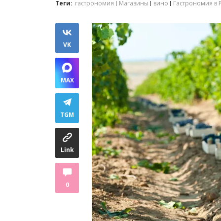
Теги:
гастрономия
Магазины
вино
Гастрономия в 
VK
MAX
TGM
Link
0