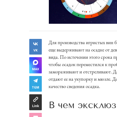
Для производства игристых вин бр
еще выдерживают на осадке от дев
VK
вида. По истечении этого срока 
чтобы осадок переместился к проб
MAX
замораживают и отстреливают. Да
отдают ее на укупорку и мюзле. 
качество сведения осадка.
TGM
В чем эксклюз
Link