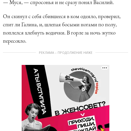
— Муся, — спросонья и не сразу понял Василий.
Он скинул с себя сбившееся в ком одеяло, проверил,
спит ли Галина, и, шлепая босыми ногами по полу,
поплелся хлебнуть водички. В горле за ночь жутко
пересохло.
РЕКЛАМА – ПРОДОЛЖЕНИЕ НИЖЕ