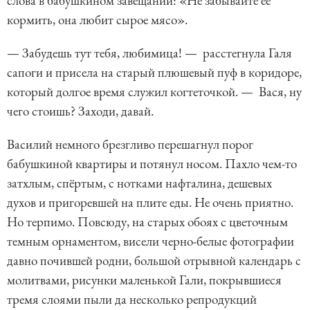
слова в бабушкином завещании: «Не забывайте её
кормить, она любит сырое мясо».
— Забудешь тут тебя, любимица! — расстегнула Галя
сапоги и присела на старый плюшевый пуф в коридоре,
который долгое время служил когтеточкой. — Вася, ну
чего стоишь? Заходи, давай.
Василий немного брезгливо перешагнул порог
бабушкиной квартиры и потянул носом. Пахло чем-то
затхлым, спёртым, с нотками нафталина, дешевых
духов и пригоревшей на плите еды. Не очень приятно.
Но терпимо. Повсюду, на старых обоях с цветочным
темным орнаментом, висели черно-белые фотографии
давно почившей родни, большой отрывной календарь с
молитвами, рисунки маленькой Гали, покрывшиеся
тремя слоями пыли да несколько репродукций