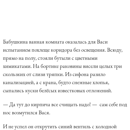
Бабушкина ванная комната оказалась для Васи
испытанием похлеще коридора без освещения. Всюду,
прямо на полу, стояли бутыли с цветными
химикатами. На бортике раковины висели целых три
скользких от слизи тряпки. Из сифона разило
канализацией, а с крана, будто снежные хлопья,
сыпались куски белёсых известковых отложений.
— Да тут до кирпича все счищать надо! — сам себе под
нос возмутился Вася.
И не успел он открутить синий вентиль с холодной