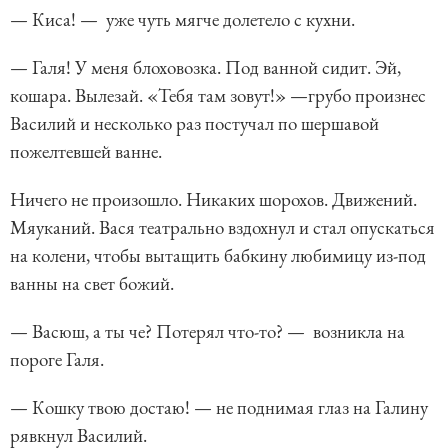
— Киса! — уже чуть мягче долетело с кухни.
— Галя! У меня блоховозка. Под ванной сидит. Эй,
кошара. Вылезай. «Тебя там зовут!» —грубо произнес
Василий и несколько раз постучал по шершавой
пожелтевшей ванне.
Ничего не произошло. Никаких шорохов. Движений.
Мяуканий. Вася театрально вздохнул и стал опускаться
на колени, чтобы вытащить бабкину любимицу из-под
ванны на свет божий.
— Васюш, а ты че? Потерял что-то? — возникла на
пороге Галя.
— Кошку твою достаю! — не поднимая глаз на Галину
рявкнул Василий.