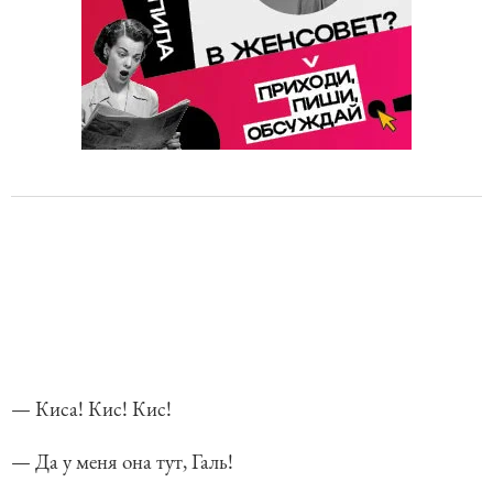
— Киса! Кис! Кис!
— Да у меня она тут, Галь!