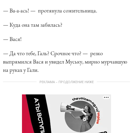
— Ва-а-ась! — протянула сожительница.
— Куда она там забилась?
— Вася!
— Да что тебе, Галь? Срочное что? — резко
выпрямился Вася и увидел Муську, мирно мурчавшую
на руках у Гали.
РЕКЛАМА – ПРОДОЛЖЕНИЕ НИЖЕ