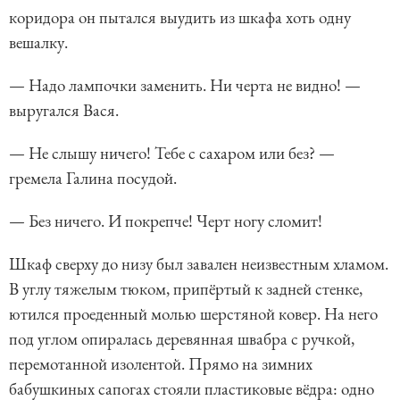
коридора он пытался выудить из шкафа хоть одну
вешалку.
— Надо лампочки заменить. Ни черта не видно! —
выругался Вася.
— Не слышу ничего! Тебе с сахаром или без? —
гремела Галина посудой.
— Без ничего. И покрепче! Черт ногу сломит!
Шкаф сверху до низу был завален неизвестным хламом.
В углу тяжелым тюком, припёртый к задней стенке,
ютился проеденный молью шерстяной ковер. На него
под углом опиралась деревянная швабра с ручкой,
перемотанной изолентой. Прямо на зимних
бабушкиных сапогах стояли пластиковые вёдра: одно