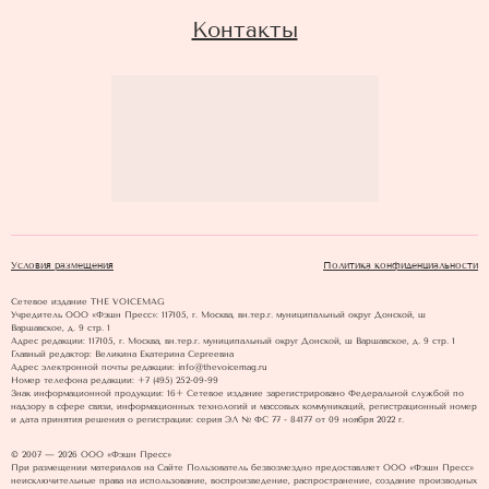
Контакты
Условия размещения
Политика конфиденциальности
Сетевое издание THE VOICEMAG
Учредитель ООО «Фэшн Пресс»: 117105, г. Москва, вн.тер.г. муниципальный округ Донской, ш
Варшавское, д. 9 стр. 1
Адрес редакции: 117105, г. Москва, вн.тер.г. муниципальный округ Донской, ш Варшавское, д. 9 стр. 1
Главный редактор: Великина Екатерина Сергеевна
Адрес электронной почты редакции: info@thevoicemag.ru
Номер телефона редакции: +7 (495) 252-09-99
Знак информационной продукции: 16+ Cетевое издание зарегистрировано Федеральной службой по
надзору в сфере связи, информационных технологий и массовых коммуникаций, регистрационный номер
и дата принятия решения о регистрации: серия ЭЛ № ФС 77 - 84177 от 09 ноября 2022 г.
© 2007 — 2026 ООО «Фэшн Пресс»
При размещении материалов на Сайте Пользователь безвозмездно предоставляет ООО «Фэшн Пресс»
неисключительные права на использование, воспроизведение, распространение, создание производных