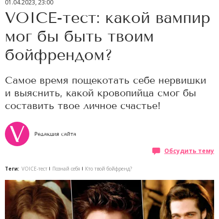
01.04.2023, 23:00
VOICE-тест: какой вампир
мог бы быть твоим
бойфрендом?
Самое время пощекотать себе нервишки
и выяснить, какой кровопийца смог бы
составить твое личное счастье!
Редакция сайта
Обсудить тему
Теги:
VOICE-тест
Познай себя
Кто твой бойфренд?