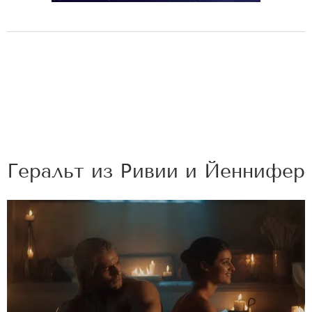
Геральт из Ривии и Йеннифер