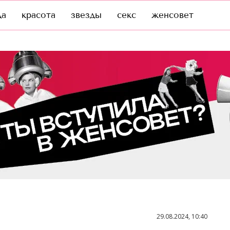
да
красота
звезды
секс
женсовет
29.08.2024, 10:40