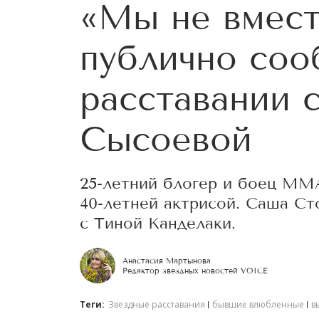
«Мы не вмест
публично соо
расставании 
Сысоевой
25-летний блогер и боец ММ
40-летней актрисой. Саша Ст
с Тиной Канделаки.
Анастасия Мартынова
Редактор звездных новостей VOICE
Теги:
Звездные расставания
бывшие влюбленные
в