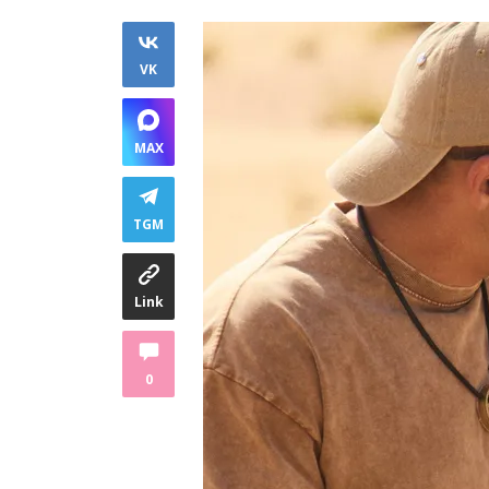
VK
MAX
TGM
Link
0