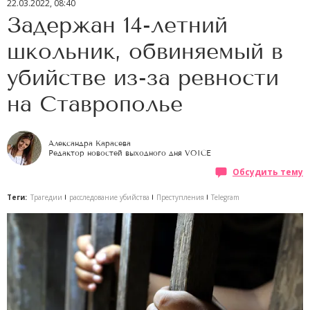
22.03.2022, 08:40
Задержан 14-летний
школьник, обвиняемый в
убийстве из-за ревности
на Ставрополье
Александра Карасева
Редактор новостей выходного дня VOICE
Обсудить тему
Теги:
Трагедии
расследование убийства
Преступления
Telegram