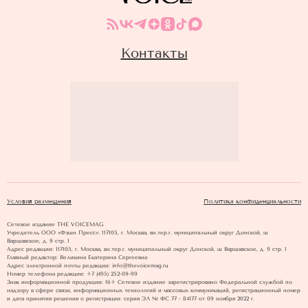
Контакты
Условия размещения
Политика конфиденциальности
Сетевое издание THE VOICEMAG
Учредитель ООО «Фэшн Пресс»: 117105, г. Москва, вн.тер.г. муниципальный округ Донской, ш
Варшавское, д. 9 стр. 1
Адрес редакции: 117105, г. Москва, вн.тер.г. муниципальный округ Донской, ш Варшавское, д. 9 стр. 1
Главный редактор: Великина Екатерина Сергеевна
Адрес электронной почты редакции: info@thevoicemag.ru
Номер телефона редакции: +7 (495) 252-09-99
Знак информационной продукции: 16+ Cетевое издание зарегистрировано Федеральной службой по
надзору в сфере связи, информационных технологий и массовых коммуникаций, регистрационный номер
и дата принятия решения о регистрации: серия ЭЛ № ФС 77 - 84177 от 09 ноября 2022 г.