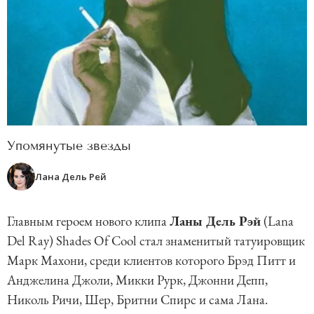
Упомянутые звезды
Лана Дель Рей
Главным героем нового клипа
Ланы Дель Рэй
(Lana
Del Ray) Shades Of Cool стал знаменитый татуировщик
Марк Махони, среди клиентов которого Брэд Питт и
Анджелина Джоли, Микки Рурк, Джонни Депп,
Николь Ричи, Шер, Бритни Спирс и сама Лана.