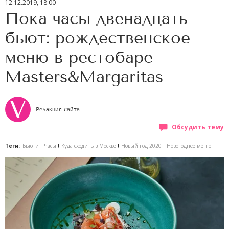
12.12.2019, 18:00
Пока часы двенадцать
бьют: рождественское
меню в рестобаре
Masters&Margaritas
Редакция сайта
Обсудить тему
Теги:
Бьюти
Часы
Куда сходить в Москве
Новый год 2020
Новогоднее меню