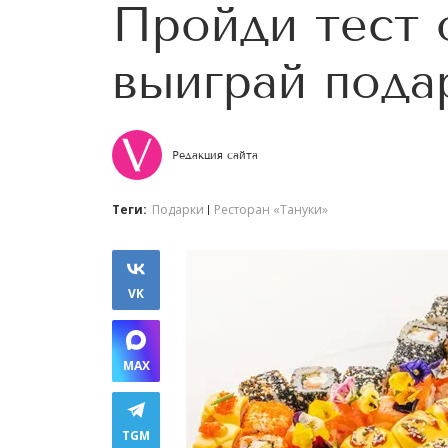
Пройди тест о
выиграй пода
Редакция сайта
Теги:
Подарки
Ресторан «Тануки»
VK
MAX
TGM