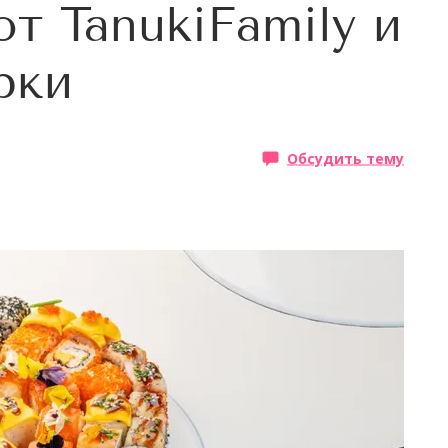
т TanukiFamily и
рки
Обсудить тему