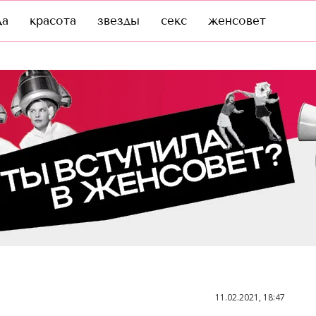
да
красота
звезды
секс
женсовет
11.02.2021, 18:47