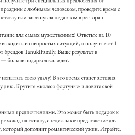
и получите три специальных предложения от
 праздник с любимым человеком, проведите время с
оставку или заглянув за подарком в ресторан.
ытание для самых мужественных! Ответьте на 10
е выходить из непростых ситуаций, и получите от 1
т брендов TanukiFamily. Выше результат в
 — больше подарков вас ждет.
т испытать свою удачу! В это время станет активна
 дню. Крутите «колесо фортуны» и ловите свой
азными предпочтениями. Это может быть подарок к
 промокод на скидку, специальное предложение для
, который дополнит романтический ужин. Играйте,