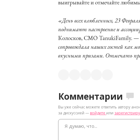
выигрывайте и отмечайте любимы
«День всех влюбленных, 23 Феврал
поднимают настроение и ассоции
Колосков, CMO TanukiFamily. 
сопровождала наших гостей как м
вкусными призами. Отмечать пра
Комментарии
Вы уже сейчас можете ответить автору ано
за дискуссией —
войдите
или
зарегистриру