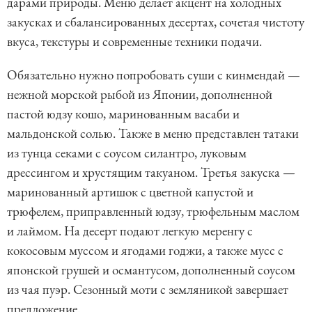
дарами природы. Меню делает акцент на холодных
закусках и сбалансированных десертах, сочетая чистоту
вкуса, текстуры и современные техники подачи.
Обязательно нужно попробовать суши с кинмендай —
нежной морской рыбой из Японии, дополненной
пастой юдзу кошо, маринованным васаби и
мальдонской солью. Также в меню представлен татаки
из тунца секами с соусом силантро, луковым
дрессингом и хрустящим такуаном. Третья закуска —
маринованный артишок с цветной капустой и
трюфелем, приправленный юдзу, трюфельным маслом
и лаймом. На десерт подают легкую меренгу с
кокосовым муссом и ягодами годжи, а также мусс с
японской грушей и османтусом, дополненный соусом
из чая пуэр. Сезонный моти с земляникой завершает
предложение.