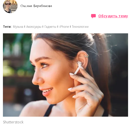
Оксана Барабанова
Обсудить тему
Теги:
Музыка
Аксессуары
Гаджеты
iPhone
Технологии
Shutterstock