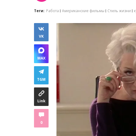
Теги:
Работа
Американские фильмы
Стиль жизни
VK
MAX
TGM
Link
0