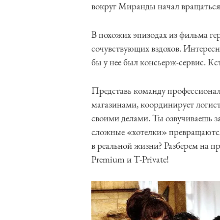
вокруг Миранды начал вращаться
В похожих эпизодах из фильма г
сочувствующих вздохов. Интересн
бы у нее был консьерж-сервис. Кс
Представь команду профессионало
магазинами, координирует логист
своими делами. Ты озвучиваешь з
сложные «хотелки» превращаются 
в реальной жизни? Разберем на п
Premium и T-Private!