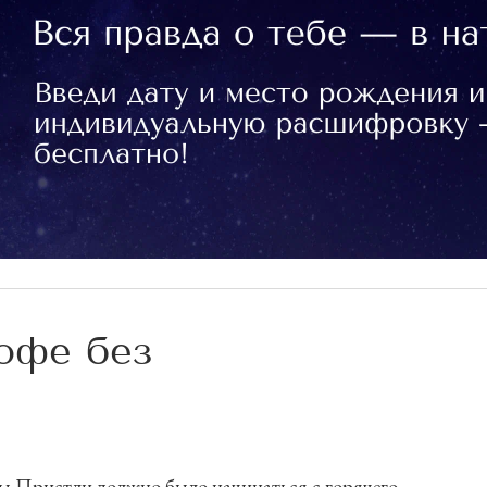
офе без
ы Пристли должно было начинаться с горячего