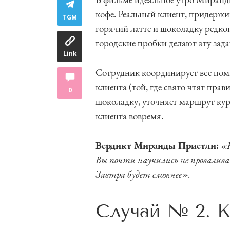
кофе. Реальный клиент, придерж
TGM
горячий латте и шоколадку редког
городские пробки делают эту зад
Link
Сотрудник координирует все пом
клиента (той, где свято чтят пра
0
шоколадку, уточняет маршрут курь
клиента вовремя.
Вердикт Миранды Пристли:
«К
Вы почти научились не провалив
Завтра будет сложнее».
Случай № 2. К