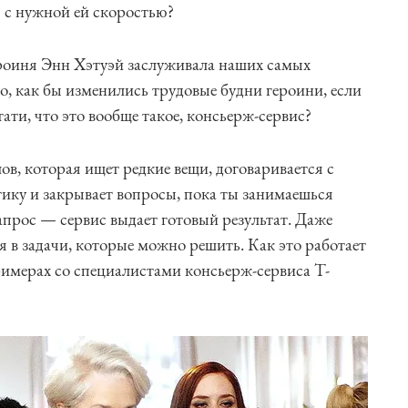
 с нужной ей скоростью?
ероиня Энн Хэтуэй заслуживала наших самых
о, как бы изменились трудовые будни героини, если
тати, что это вообще такое, консьерж-сервис?
в, которая ищет редкие вещи, договаривается с
ику и закрывает вопросы, пока ты занимаешься
апрос — сервис выдает готовый результат. Даже
в задачи, которые можно решить. Как это работает
римерах со специалистами консьерж-сервиса T-