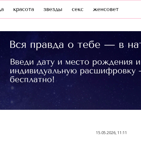
да
красота
звезды
секс
женсовет
15.05.2026, 11:11