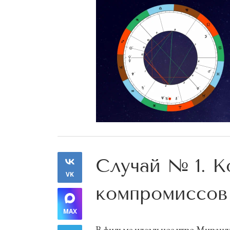
Случай № 1. К
VK
компромиссов
MAX
В фильме идеальное утро Миранд