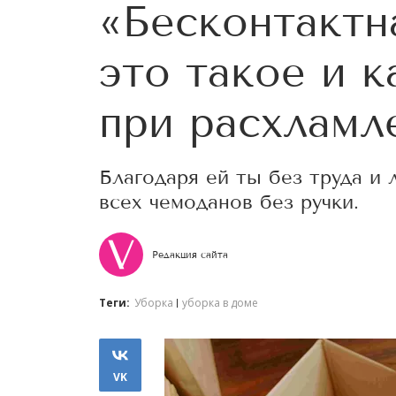
«Бесконтактна
это такое и к
при расхламл
Благодаря ей ты без труда и
всех чемоданов без ручки.
Редакция сайта
Теги:
Уборка
уборка в доме
VK