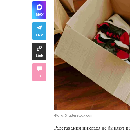
MAX
TGM
Link
0
Фото: Shutterstock.com
Расставания никогда не бывают п