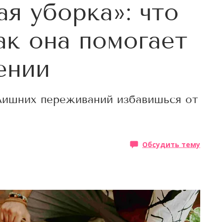
я уборка»: что
ак она помогает
ении
 лишних переживаний избавишься от
Обсудить тему