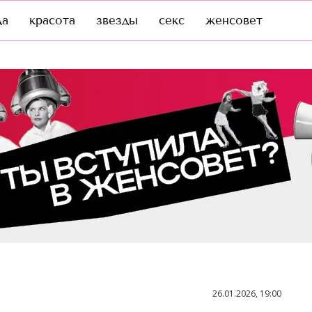
да
красота
звезды
секс
женсовет
26.01.2026, 19:00