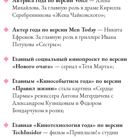
Актриса года по версии Voice
— Алена
Михайлова. За главную роль в драме Кирилла
Серебренникова «Жена Чайковского»;
Актер года по версии Men Today
— Никита
Ефремов. За главную роль в триллере Ивана
Петухова «Сестры»;
Главный социальный кинопроект по версии
«Нового очага»
— сериал «Тетя Марта»;
Главным «Кинособытием года» по версии
«Правил жизни»
стала картина «Сердце
Пармы» режиссера Антона Мегердичева с
Александром Кузнецовым и Федором
Бондарчуком в ролях;
Главная «Кинотехнология года» по версии
TechInsider
— фильм «Приплыли!» студии