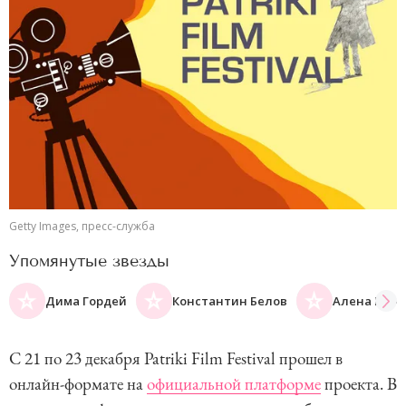
Getty Images, пресс-служба
Упомянутые звезды
Дима Гордей
Константин Белов
Алена Мих
С 21 по 23 декабря Patriki Film Festival прошел в
онлайн-формате на
официальной платформе
проекта. В