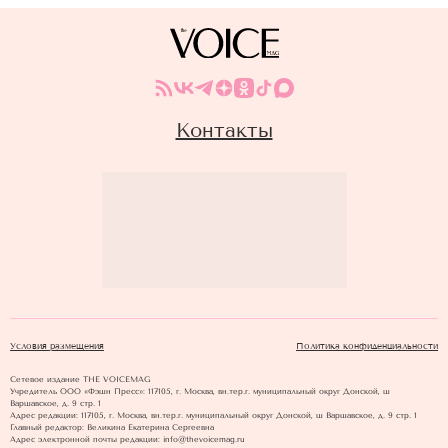
Контакты
Условия размещения
Политика конфиденциальности
Сетевое издание THE VOICEMAG
Учредитель ООО «Фэшн Пресс»: 117105, г. Москва, вн.тер.г. муниципальный округ Донской, ш
Варшавское, д. 9 стр. 1
Адрес редакции: 117105, г. Москва, вн.тер.г. муниципальный округ Донской, ш Варшавское, д. 9 стр. 1
Главный редактор: Великина Екатерина Сергеевна
Адрес электронной почты редакции: info@thevoicemag.ru