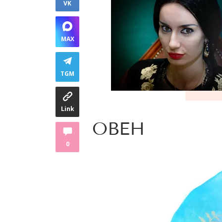
VK
MAX
TGM
Link
ОВЕН
0