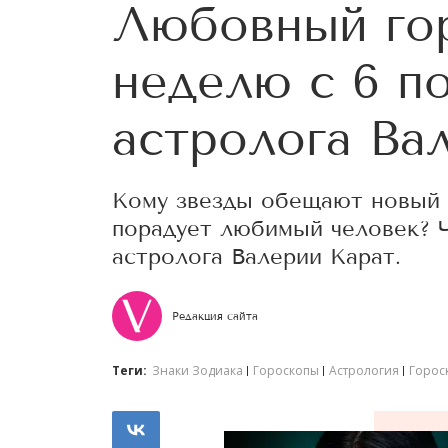
Любовный го
неделю с 6 по
астролога Ва
Кому звезды обещают новый р
порадует любимый человек? 
астролога Валерии Карат.
Редакция сайта
Теги:
Знаки Зодиака
Гороскопы
Астрология
Горос