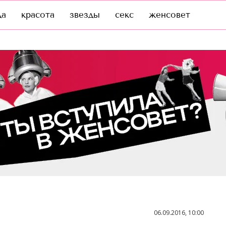
да
красота
звезды
секс
женсовет
06.09.2016, 10:00