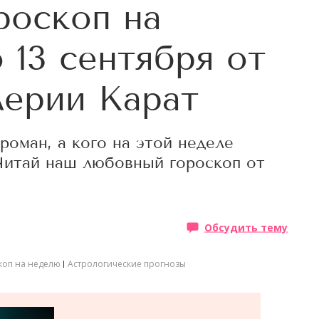
роскоп на
 13 сентября от
лерии Карат
оман, а кого на этой неделе
Читай наш любовный гороскоп от
Обсудить тему
коп на неделю
Астрологические прогнозы