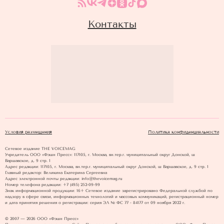
Контакты
Условия размещения
Политика конфиденциальности
Сетевое издание THE VOICEMAG
Учредитель ООО «Фэшн Пресс»: 117105, г. Москва, вн.тер.г. муниципальный округ Донской, ш
Варшавское, д. 9 стр. 1
Адрес редакции: 117105, г. Москва, вн.тер.г. муниципальный округ Донской, ш Варшавское, д. 9 стр. 1
Главный редактор: Великина Екатерина Сергеевна
Адрес электронной почты редакции: info@thevoicemag.ru
Номер телефона редакции: +7 (495) 252-09-99
Знак информационной продукции: 16+ Cетевое издание зарегистрировано Федеральной службой по
надзору в сфере связи, информационных технологий и массовых коммуникаций, регистрационный номер
и дата принятия решения о регистрации: серия ЭЛ № ФС 77 - 84177 от 09 ноября 2022 г.
© 2007 — 2026 ООО «Фэшн Пресс»